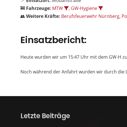
📍
Einsatzort:
Wodanstraße
🚒
Fahrzeuge:
MTW
,
GW-Hygiene
👥
Weitere Kräfte:
Berufsfeuerwehr Nürnberg
,
Po
Einsatzbericht:
Heute wurden wir um 15:47 Uhr mit dem GW-H zu e
Noch während der Anfahrt wurden wir durch die Le
Letzte Beiträge