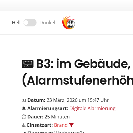
Hell
Dunkel
📟
B3: im Gebäude,
(Alarmstufenerhöh
📅
Datum:
23 März, 2026 um 15:47 Uhr
🔔
Alarmierungsart:
Digitale Alarmierung
⏱️
Dauer:
25 Minuten
⚠️
Einsatzart:
Brand