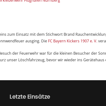
rkfeuerwehr Flughafen Nürnberg
s zum Einsatz mit dem Stichwort Brand Rauchentwicklung al
Sonnwendfeuer ausging. Die
FC Bayern Kickers 1907 e. V.
vera
esuch der Feuerwehr war für die kleinen Besucher der Son
urz unser Löschfahrzeug, bevor wir wieder ins Gerätehaus 
Letzte Einsätze