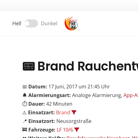
Hell
Dunkel
📟
Brand Rauchent
📅
Datum:
17 Juni, 2017 um 21:45 Uhr
🔔
Alarmierungsart:
Analoge Alarmierung,
App-A
⏱️
Dauer:
42 Minuten
⚠️
Einsatzart:
Brand
📍
Einsatzort:
Neusorgstraße
🚒
Fahrzeuge:
LF 10/6