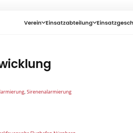
Verein
Einsatzabteilung
Einsatzgesc
wicklung
larmierung
,
Sirenenalarmierung