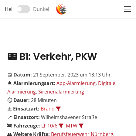
Hell
Dunkel
📟
B1: Verkehr, PKW
📅
Datum:
21 September, 2023 um 13:13 Uhr
🔔
Alarmierungsart:
App-Alarmierung
,
Digitale
Alarmierung
,
Sirenenalarmierung
⏱️
Dauer:
28 Minuten
⚠️
Einsatzart:
Brand
📍
Einsatzort:
Wilhelmshavener Straße
🚒
Fahrzeuge:
LF 10/6
,
MTW
👥
Weitere Kräfte:
Berufsfeuerwehr Nürnberg
,