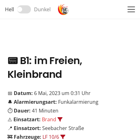
Hell
Dunkel
📟
B1: im Freien,
Kleinbrand
📅
Datum:
6 Mai, 2023 um 0:31 Uhr
🔔
Alarmierungsart:
Funkalarmierung
⏱️
Dauer:
41 Minuten
⚠️
Einsatzart:
Brand
📍
Einsatzort:
Seebacher Straße
🚒
Fahrzeuge:
LF 10/6