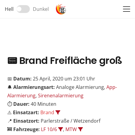
Hell
Dunkel
📟
Brand Freifläche groß
📅
Datum:
25 April, 2020 um 23:01 Uhr
🔔
Alarmierungsart:
Analoge Alarmierung,
App-
Alarmierung
,
Sirenenalarmierung
⏱️
Dauer:
40 Minuten
⚠️
Einsatzart:
Brand
📍
Einsatzort:
Parlerstraße / Wetzendorf
🚒
Fahrzeuge:
LF 10/6
,
MTW