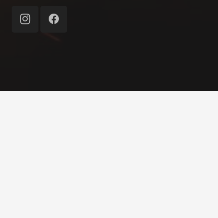
© 1862–2026 Freiwillige Feuerwehr Nürnberg-
Almoshof e. V.
Home
Impressum
Datenschutz