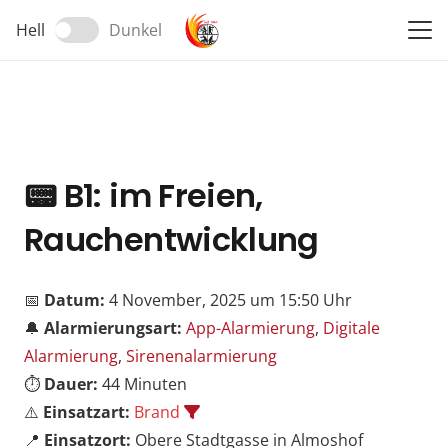
Hell
Dunkel
📟
B1: im Freien,
Rauchentwicklung
📅
Datum:
4 November, 2025 um 15:50 Uhr
🔔
Alarmierungsart:
App-Alarmierung
,
Digitale
Alarmierung
,
Sirenenalarmierung
⏱️
Dauer:
44 Minuten
⚠️
Einsatzart:
Brand
📍
Einsatzort:
Obere Stadtgasse in Almoshof