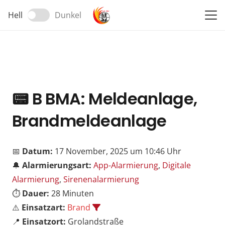
Hell
Dunkel
📟
B BMA: Meldeanlage,
Brandmeldeanlage
📅
Datum:
17 November, 2025 um 10:46 Uhr
🔔
Alarmierungsart:
App-Alarmierung
,
Digitale
Alarmierung
,
Sirenenalarmierung
⏱️
Dauer:
28 Minuten
⚠️
Einsatzart:
Brand
📍
Einsatzort:
Grolandstraße