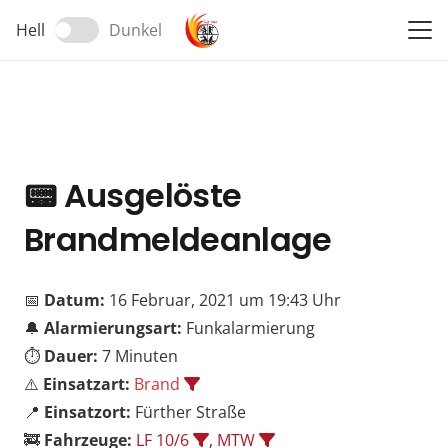
Hell
Dunkel
📟
Ausgelöste
Brandmeldeanlage
📅
Datum:
16 Februar, 2021 um 19:43 Uhr
🔔
Alarmierungsart:
Funkalarmierung
⏱️
Dauer:
7 Minuten
⚠️
Einsatzart:
Brand
📍
Einsatzort:
Fürther Straße
🚒
Fahrzeuge:
LF 10/6
,
MTW