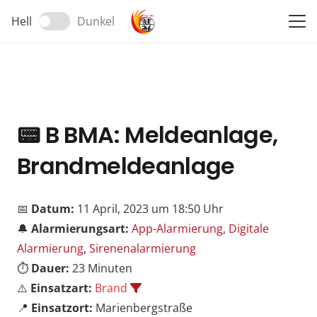
Hell
Dunkel
📟
B BMA: Meldeanlage,
Brandmeldeanlage
📅
Datum:
11 April, 2023 um 18:50 Uhr
🔔
Alarmierungsart:
App-Alarmierung
,
Digitale
Alarmierung
,
Sirenenalarmierung
⏱️
Dauer:
23 Minuten
⚠️
Einsatzart:
Brand
📍
Einsatzort:
Marienbergstraße