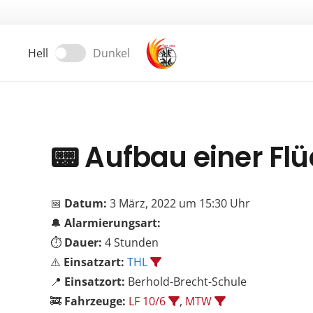
Hell
Dunkel
📟
Aufbau einer Flü
📅
Datum:
3 März, 2022 um 15:30 Uhr
🔔
Alarmierungsart:
⏱️
Dauer:
4 Stunden
⚠️
Einsatzart:
THL
📍
Einsatzort:
Berhold-Brecht-Schule
🚒
Fahrzeuge:
LF 10/6
,
MTW