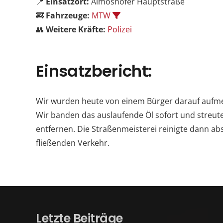
📍
Einsatzort:
Almoshofer Hauptstraße
🚒
Fahrzeuge:
MTW
👥
Weitere Kräfte:
Polizei
Einsatzbericht:
Wir wurden heute von einem Bürger darauf aufmer
Wir banden das auslaufende Öl sofort und streute
entfernen. Die Straßenmeisterei reinigte dann a
fließenden Verkehr.
Letzte Beiträge