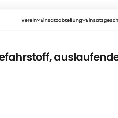
Verein
Einsatzabteilung
Einsatzgesc
efahrstoff, auslaufender