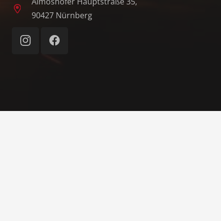
Almoshofer Hauptstraße 35,
90427 Nürnberg
© 1862–2026 Freiwillige Feuerwehr Nürnberg-
Almoshof e. V.
Home
Impressum