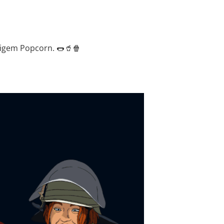
prigem Popcorn. 🌭🥤🍿