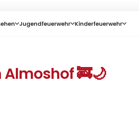
hehen
Jugendfeuerwehr
Kinderfeuerwehr
n Almoshof 🚒🌙