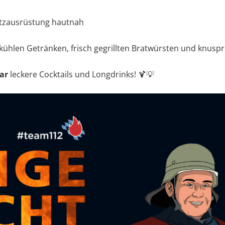
utzausrüstung hautnah
t kühlen Getränken, frisch gegrillten Bratwürsten und knus
ar
leckere Cocktails und Longdrinks! 🍹💡