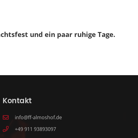
htsfest und ein paar ruhige Tage.
Kontakt
info@ff-almoshof.de
+49 911 93893097