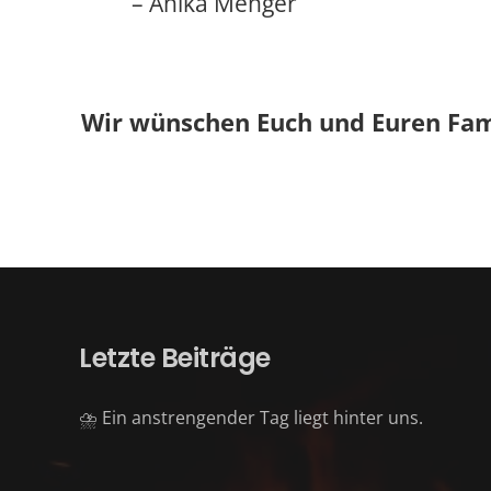
– Anika Menger
Wir wünschen Euch und Euren Fami
Letzte Beiträge
⛈️ Ein anstrengender Tag liegt hinter uns.