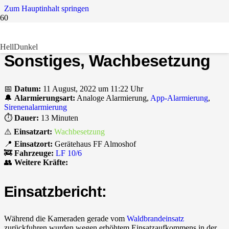
Zum Hauptinhalt springen
📟
INF WACHBESETZUNG:
Hell
Dunkel
Sonstiges, Wachbesetzung
📅
Datum:
11 August, 2022 um 11:22 Uhr
🔔
Alarmierungsart:
Analoge Alarmierung,
App-Alarmierung
,
Sirenenalarmierung
⏱️
Dauer:
13 Minuten
⚠️
Einsatzart:
Wachbesetzung
📍
Einsatzort:
Gerätehaus FF Almoshof
🚒
Fahrzeuge:
LF 10/6
👥
Weitere Kräfte:
Einsatzbericht:
Während die Kameraden gerade vom
Waldbrandeinsatz
zurückfuhren wurden wegen erhöhtem Einsatzaufkommens in der