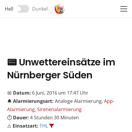
Hell
Dunkel
📟
Unwettereinsätze im
Nürnberger Süden
📅
Datum:
6 Juni, 2016 um 17:47 Uhr
🔔
Alarmierungsart:
Analoge Alarmierung,
App-
Alarmierung
,
Sirenenalarmierung
⏱️
Dauer:
4 Stunden 30 Minuten
⚠️
Einsatzart:
THL