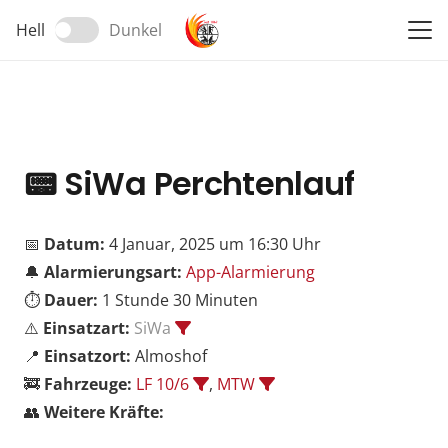
Hell
Dunkel
📟
SiWa Perchtenlauf
📅
Datum:
4 Januar, 2025 um 16:30 Uhr
🔔
Alarmierungsart:
App-Alarmierung
⏱️
Dauer:
1 Stunde 30 Minuten
⚠️
Einsatzart:
SiWa
📍
Einsatzort:
Almoshof
🚒
Fahrzeuge:
LF 10/6
,
MTW
👥
Weitere Kräfte: