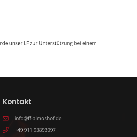
de unser LF zur Unterstützung bei einem
Kontakt
info@ff-almoshof.de
+49 911 93893097