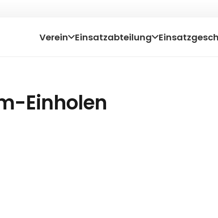
Verein
Einsatzabteilung
Einsatzgesc
m-Einholen