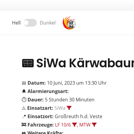
Hell
Dunkel
📟
SiWa Kärwabau
📅
Datum:
10 Juni, 2023 um 13:30 Uhr
🔔
Alarmierungsart:
⏱️
Dauer:
5 Stunden 30 Minuten
⚠️
Einsatzart:
SiWa
📍
Einsatzort:
Großreuth h.d. Veste
🚒
Fahrzeuge:
LF 10/6
,
MTW
👥
Weitere Kräfte: