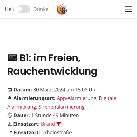
Hell
Dunkel
📟
B1: im Freien,
Rauchentwicklung
📅
Datum:
30 März, 2024 um 15:08 Uhr
🔔
Alarmierungsart:
App-Alarmierung
,
Digitale
Alarmierung
,
Sirenenalarmierung
⏱️
Dauer:
1 Stunde 49 Minuten
⚠️
Einsatzart:
Brand
📍
Einsatzort:
Irrhainstraße