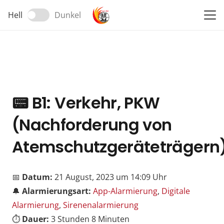
Hell
Dunkel
📟
B1: Verkehr, PKW
(Nachforderung von
Atemschutzgeräteträgern
📅
Datum:
21 August, 2023 um 14:09 Uhr
🔔
Alarmierungsart:
App-Alarmierung
,
Digitale
Alarmierung
,
Sirenenalarmierung
⏱️
Dauer:
3 Stunden 8 Minuten