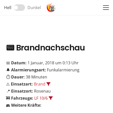
Hell
Dunkel
📟
Brandnachschau
📅
Datum:
1 Januar, 2018 um 0:13 Uhr
🔔
Alarmierungsart:
Funkalarmierung
⏱️
Dauer:
38 Minuten
⚠️
Einsatzart:
Brand
📍
Einsatzort:
Rosenau
🚒
Fahrzeuge:
LF 10/6
👥
Weitere Kräfte: