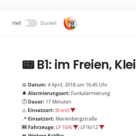
Hell
Dunkel
📟
B1: im Freien, Kl
📅
Datum:
4 April, 2018 um 16:45 Uhr
🔔
Alarmierungsart:
Funkalarmierung
⏱️
Dauer:
17 Minuten
⚠️
Einsatzart:
Brand
📍
Einsatzort:
Marienbergstraße
🚒
Fahrzeuge:
LF 10/6
, LF16/12
👥
Weitere Kräfte: