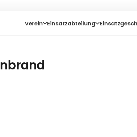
Verein
Einsatzabteilung
Einsatzgesc
einbrand