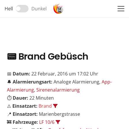
Hell
Dunkel
📟
Brand Gebüsch
📅
Datum:
22 Februar, 2016 um 17:02 Uhr
🔔
Alarmierungsart:
Analoge Alarmierung,
App-
Alarmierung
,
Sirenenalarmierung
⏱️
Dauer:
22 Minuten
⚠️
Einsatzart:
Brand
📍
Einsatzort:
Marienbergstrasse
🚒
Fahrzeuge:
LF 10/6