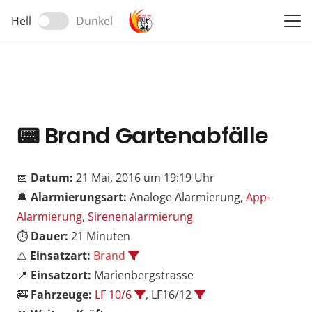
Hell
Dunkel
📟
Brand Gartenabfälle
📅
Datum:
21 Mai, 2016 um 19:19 Uhr
🔔
Alarmierungsart:
Analoge Alarmierung,
App-
Alarmierung
,
Sirenenalarmierung
⏱️
Dauer:
21 Minuten
⚠️
Einsatzart:
Brand
📍
Einsatzort:
Marienbergstrasse
🚒
Fahrzeuge:
LF 10/6
, LF16/12