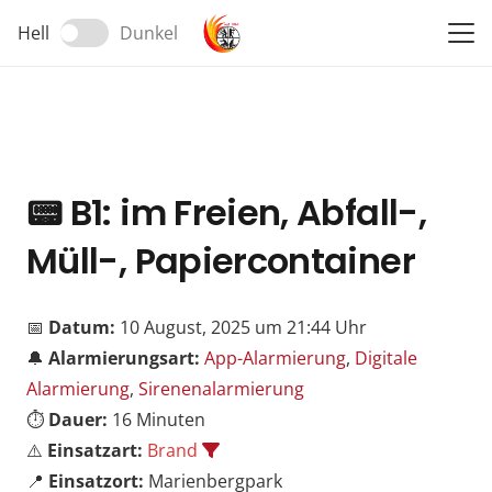
Hell
Dunkel
📟
B1: im Freien, Abfall-,
Müll-, Papiercontainer
📅
Datum:
10 August, 2025 um 21:44 Uhr
🔔
Alarmierungsart:
App-Alarmierung
,
Digitale
Alarmierung
,
Sirenenalarmierung
⏱️
Dauer:
16 Minuten
⚠️
Einsatzart:
Brand
📍
Einsatzort:
Marienbergpark