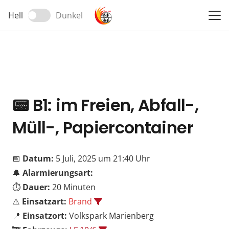
Hell
Dunkel
📟
B1: im Freien, Abfall-,
Müll-, Papiercontainer
📅
Datum:
5 Juli, 2025 um 21:40 Uhr
🔔
Alarmierungsart:
⏱️
Dauer:
20 Minuten
⚠️
Einsatzart:
Brand
📍
Einsatzort:
Volkspark Marienberg